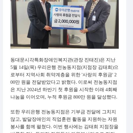
동대문시각특화장애인복지관
(
관장 진태진
)
은 지난
5
월
14
일
(
목
)
우리은행 전농동지점
(
지점장 김태희
)
으
로부터 지역사회 취약계층을 위한
'
사랑의 후원금
' 2
00
만 원을 전달받았다고 밝혔다
.
이로써 전농동지점
은 지난
2024
년 하반기 첫 후원을 시작한 이래
4
회째
나눔을 이어오며
,
누적 후원금
800
만 원을 달성했다
.
또한 우리은행 전농동지점은 기부금 전달에 그치지
않고
,
발달장애인의 직업훈련 활동을 지원하는 자원
봉사를 함께 펼쳤다
.
이번 행사에는 김태희 지점장을