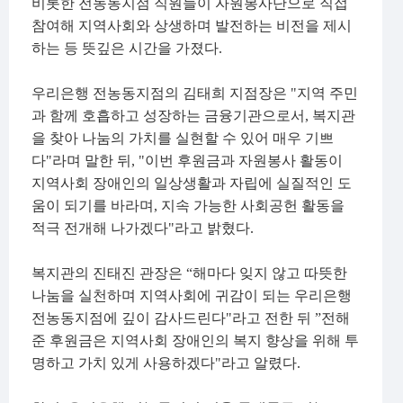
비롯한 전농동지점 직원들이 자원봉사단으로 직접
참여해 지역사회와 상생하며 발전하는 비전을 제시
하는 등 뜻깊은 시간을 가졌다
.
우리은행 전농동지점의 김태희 지점장은
"
지역 주민
과 함께 호흡하고 성장하는 금융기관으로서
,
복지관
을 찾아 나눔의 가치를 실현할 수 있어 매우 기쁘
다
"
라며 말한 뒤
, "
이번 후원금과 자원봉사 활동이
지역사회 장애인의 일상생활과 자립에 실질적인 도
움이 되기를 바라며
,
지속 가능한 사회공헌 활동을
적극 전개해 나가겠다
"
라고 밝혔다
.
복지관의 진태진 관장은
“
해마다 잊지 않고 따뜻한
나눔을 실천하며 지역사회에 귀감이 되는 우리은행
전농동지점에 깊이 감사드린다
"
라고 전한 뒤
”
전해
준 후원금은 지역사회 장애인의 복지 향상을 위해 투
명하고 가치 있게 사용하겠다
"
라고 알렸다
.