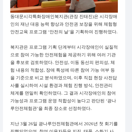
동대문시각특화장애인복지관
(
관장 진태진
)
은 시각장애
인의 재난 대응 능력 향상과 안전권 보장을 위해 체험형
안전교육 프로그램
‘
안전의 날
’
을 기획하여 진행하였다
.
복지관은 프로그램 기획 단계부터 시각장애인이 실질적
으로 참여 가능한 안전체험을 제공하기 위해 여러 기관
을 후보로 검토하였다
.
안전성
,
이동 동선의 편의성
,
체
험 내용의 적합성
,
장애 특성에 따른 참여 가능 여부 등
을 기준으로 비교 분석하였으며
,
이후 직접 현장 사전답
사를 실시하여 시설 환경과 체험 진행 방식
,
안전관리
체계를 면밀히 확인하였다
.
그 결과 시각장애인의 참여
가능성과 프로그램 운영 적합성이 높다고 판단된
‘
광나
루안전체험관
’
을 최종 장소로 선정하였다
.
지난
3
월
26
일 광나루안전체험관에서
2026
년 첫 회기를
진행되었으며
,
참여 이용자들은 지진
,
태풍
,
소화기 사