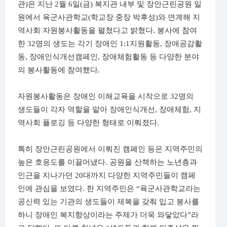
관
)
은 지난
2
월
6
일
(
금
)
복지관 내부 및 장안근린공원 일
원에서 육군사관학교
(
학교장 중장 박후성
)
와 연계해 지
역사회 자원봉사활동을 펼쳤다고 밝혔다
.
봉사에 참여
한
32
명의 생도는 각기 장애인
1:1
지원활동
,
장애공감활
동
,
장애인식개선캠페인
,
장애체험활동 등 다양한 분야
의 봉사활동에 참여했다
.
자원봉사활동은 장애인 이해교육을 시작으로
32
명의
생도들이 각자 역할을 맡아 장애인식개선
,
장애체험
,
지
역사회 플로깅 등 다양한 형태로 이뤄졌다
.
특히 장안근린공원에서 이뤄진 캠페인 등은 지역주민의
높은 호응도를 이끌어냈다
.
공원을 산책하는 노년층과
인근을 지나가던
20
대까지 다양한 지역주민들이 캠페
인에 관심을 보였다
.
한 지역주민은
“
육군사관학교라는
공신력 있는 기관의 생도들이 제복을 갖춰 입고 봉사를
하니 장애인 복지향상이라는 주제가 더욱 와닿았다
”
라