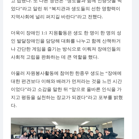
고 답했다
.
또 다른 청년은
“
생도들과 함께 인증샷을 찍
었다
”
라고 알린 뒤
“
복지관과 생도들의 선한 영향력이
지역사회에 널리 퍼지길 바란다
”
라고 전했다
.
더욱이 장애인
1:1
지원활동은 생도 한 명이 한 명의 성
인 발달장애인을 담당해 대화를 나누고 함께 산책하거
나 간단한 게임을 즐기는 방식으로 이뤄져 장애인들의
사회적 고립을 완화하는 데 큰 역할을 했다
.
아울러 자원봉사활동에 참여한 한종우 생도는
“
장애에
대한 편견보다 이해와 배려가 먼저라는 것을 느낀 시간
이었다
”
라고 소감을 말한 뒤
“
앞으로 올바른 인식을 가
지고 평등을 실천하는 장교가 되겠다
”
라고 포부를 밝혔
다
.