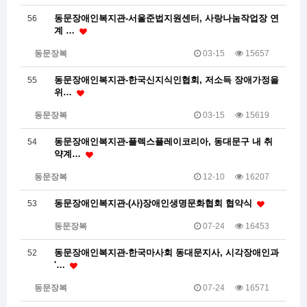
동문장애인복지관-서울준법지원센터, 사랑나눔작업장 연
56
계 …
동문장복
03-15
15657
동문장애인복지관-한국신지식인협회, 저소득 장애가정을
55
위…
동문장복
03-15
15619
동문장애인복지관-플렉스플레이코리아, 동대문구 내 취
54
약계…
동문장복
12-10
16207
동문장애인복지관-(사)장애인생명문화협회 협약식
53
동문장복
07-24
16453
동문장애인복지관-한국마사회 동대문지사, 시각장애인과
52
'…
동문장복
07-24
16571