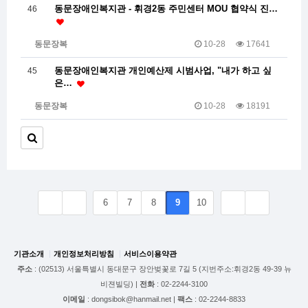
동문장애인복지관 - 휘경2동 주민센터 MOU 협약식 진…
46
동문장복
10-28
17641
동문장애인복지관 개인예산제 시범사업, "내가 하고 싶
45
은…
동문장복
10-28
18191
6
7
8
9
10
기관소개
개인정보처리방침
서비스이용약관
주소
: (02513) 서울특별시 동대문구 장안벚꽃로 7길 5 (지번주소:휘경2동 49-39 뉴
비젼빌딩) |
전화
: 02-2244-3100
이메일
: dongsibok@hanmail.net |
팩스
: 02-2244-8833