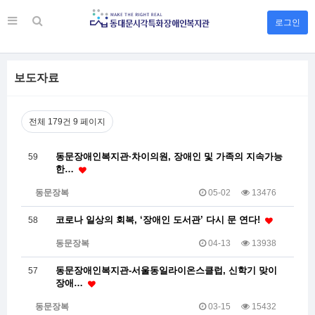
로그인
보도자료
전체 179건
9 페이지
동문장애인복지관·차이의원, 장애인 및 가족의 지속가능
59
한…
동문장복
05-02
13476
코로나 일상의 회복, ‘장애인 도서관’ 다시 문 연다!
58
동문장복
04-13
13938
동문장애인복지관-서울동일라이온스클럽, 신학기 맞이
57
장애…
동문장복
03-15
15432