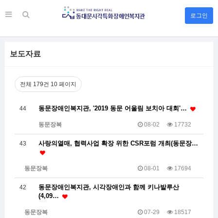
로그인
보도자료
전체 179건
10 페이지
동문장애인복지관, '2019 동문 어울림 보치아 대회'…
44
동문장복
08-02
17732
사랑의열매, 협력사업 확장 위한 CSR포럼 개최(동문장…
43
동문장복
08-01
17694
동문장애인복지관, 시각장애인과 함께 키나발루산
42
(4,09…
동문장복
07-29
18517