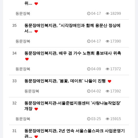
위…
동문장복
04-17
18299
동문장애인복지관, "시각장애인과 함께 용문산 정상에
35
서…
동문장복
04-17
17390
동문장애인복지관, 배우 겸 가수 노현희 홍보대사 위촉
34
동문장복
04-09
17372
동문장애인복지관, '봄꽃, 데이트' 나들이 진행
33
동문장복
04-02
17392
동문장애인복지관-서울준법지원센터 '사랑나눔작업장'
32
개장
동문장복
03-25
15915
동문장애인복지관, 2년 연속 서울스몰스파크 사업운영기
31
관…