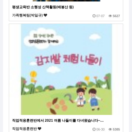
평생교육반 소행성 산책활동(배봉산 등)
가족행복팀(박일규)
07-07
5627
직업적응훈련반에서 2021 여름 나들이를 다녀왔습니다~…
직업적응훈련반
06-30
5385