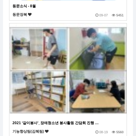
동문소식 - 8월
동문장복
09-07
5451
2021 ‘같이봉사’_장애청소년 봉사활동 간담회 진행 …
기능향상팀(김혜림)
08-19
5560