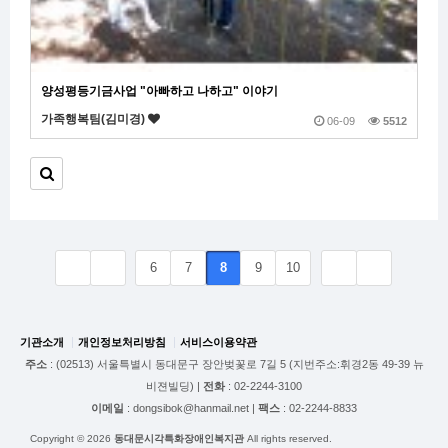
양성평등기금사업 "아빠하고 나하고" 이야기
가족행복팀(김미경)
06-09
5512
6
7
8
9
10
기관소개
개인정보처리방침
서비스이용약관
주소
: (02513) 서울특별시 동대문구 장안벚꽃로 7길 5 (지번주소:휘경2동 49-39 뉴
비젼빌딩) |
전화
: 02-2244-3100
이메일
: dongsibok@hanmail.net |
팩스
: 02-2244-8833
Copyright © 2026
동대문시각특화장애인복지관
All rights reserved.